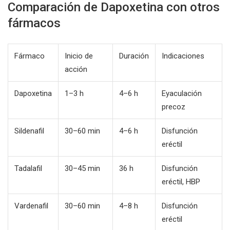
Comparación de Dapoxetina con otros
fármacos
Fármaco
Inicio de
Duración
Indicaciones
acción
Dapoxetina
1–3 h
4–6 h
Eyaculación
precoz
Sildenafil
30–60 min
4–6 h
Disfunción
eréctil
Tadalafil
30–45 min
36 h
Disfunción
eréctil, HBP
Vardenafil
30–60 min
4–8 h
Disfunción
eréctil