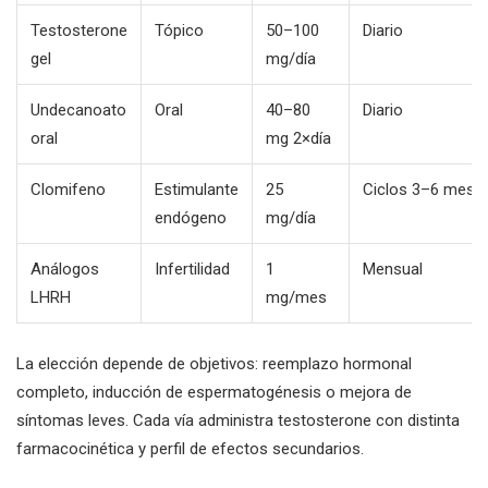
Testosterone
Tópico
50–100
Diario
gel
mg/día
Undecanoato
Oral
40–80
Diario
oral
mg 2×día
Clomifeno
Estimulante
25
Ciclos 3–6 mese
endógeno
mg/día
Análogos
Infertilidad
1
Mensual
LHRH
mg/mes
La elección depende de objetivos: reemplazo hormonal
completo, inducción de espermatogénesis o mejora de
síntomas leves. Cada vía administra testosterone con distinta
farmacocinética y perfil de efectos secundarios.