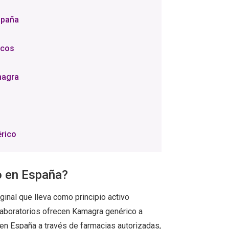
spaña
acos
magra
érico
 en España?
inal que lleva como principio activo
os laboratorios ofrecen Kamagra genérico a
en España a través de farmacias autorizadas,