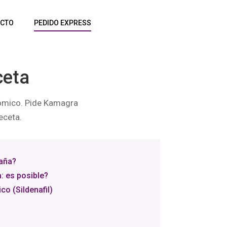
CTO
PEDIDO EXPRESS
ceta
nómico. Pide Kamagra
eceta.
aña?
: es posible?
o (Sildenafil)