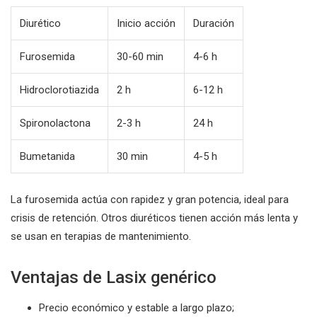
Diurético
Inicio acción
Duración
Furosemida
30-60 min
4-6 h
Hidroclorotiazida
2 h
6-12 h
Spironolactona
2-3 h
24 h
Bumetanida
30 min
4-5 h
La furosemida actúa con rapidez y gran potencia, ideal para
crisis de retención. Otros diuréticos tienen acción más lenta y
se usan en terapias de mantenimiento.
Ventajas de Lasix genérico
Precio económico y estable a largo plazo;