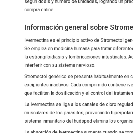
según dosis y número de unidades, logrando un preci
compra online.
Información general sobre Strome
Ivermectina es el principio activo de Stromectol gené
Se emplea en medicina humana para tratar diferentes
la estrongiloidiasis y lombricaciones intestinales. A
interferir con su sistema nervioso.
Stromectol genérico se presenta habitualmente en 
excipientes inactivos. Cada comprimido contiene iv
que facilitan la dosificación y el control del tratamien
La ivermectina se liga a los canales de cloro regula
musculares de los parásitos, provocando hiperpolariz
sistema inmunitario del huésped elimina los organi
La absorción de ivermectina aumenta cuando se tom