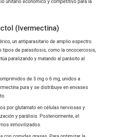
o unitario económico y competitivo para la
ctol (Ivermectina)
rico, un antiparasitario de amplio espectro.
 tipos de parasitosis, como la oncocercosis,
ctúa paralizando y matando al parásito al
comprimidos de 3 mg o 6 mg, unidos a
ermectina pura y se distribuye en envases
to.
dos por glutamato en células nerviosas y
ación y parálisis. Posteriormente, el
smos inmovilizados.
a con comidas grasas. Para optimizar la