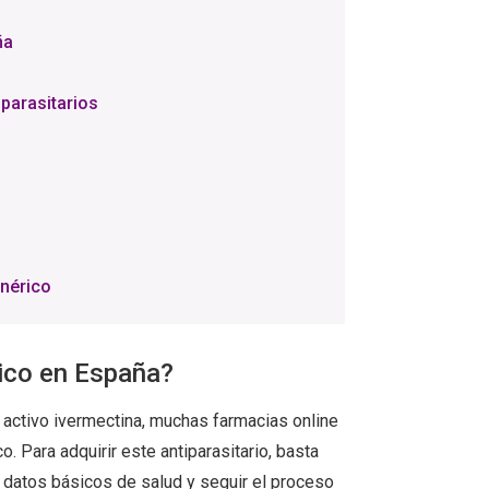
ña
parasitarios
o
enérico
ico en España?
o activo ivermectina, muchas farmacias online
 Para adquirir este antiparasitario, basta
r datos básicos de salud y seguir el proceso