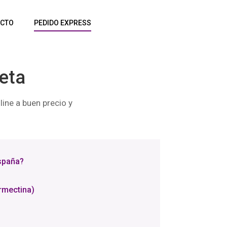
CTO
PEDIDO EXPRESS
ceta
ine a buen precio y
spaña?
rmectina)