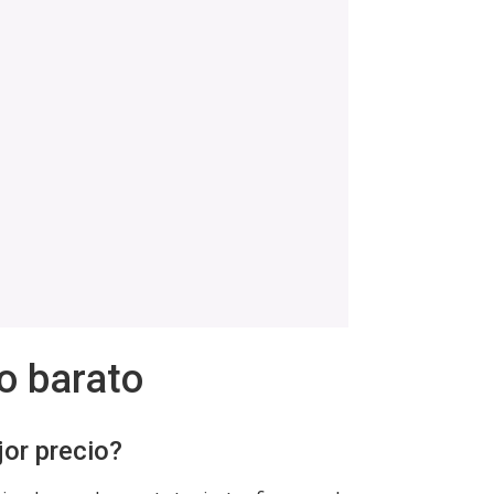
io barato
jor precio?