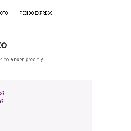
CTO
PEDIDO EXPRESS
to
rico a buen precio y
o?
a?