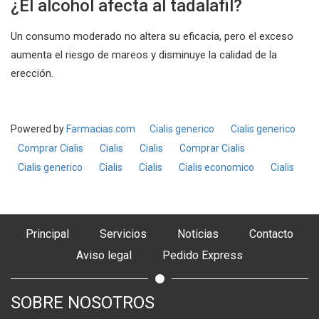
¿El alcohol afecta al tadalafil?
Un consumo moderado no altera su eficacia, pero el exceso
aumenta el riesgo de mareos y disminuye la calidad de la
erección.
Powered by
Farmacias.com
Cialis generico
Cialis generico
Comprar Cialis
Cialis
Cialis
Comprar Cialis
Cialis generico
Cialis
Cialis
Cialis economico
Cialis
Principal
Servicios
Noticias
Contacto
Aviso legal
Pedido Express
SOBRE NOSOTROS