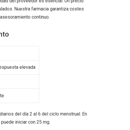
lidad del proveedor es esencial. Un precio
ulados. Nuestra farmacia garantiza costes
y asesoramiento continuo.
nto
respuesta elevada
te
rios del día 2 al 6 del ciclo menstrual. En
 puede iniciar con 25 mg.