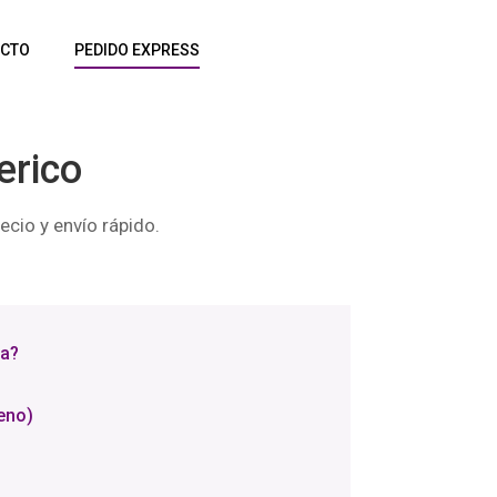
CTO
PEDIDO EXPRESS
erico
cio y envío rápido.
ña?
eno)