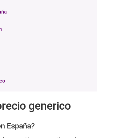
aña
n
o
ico
recio generico
en España?