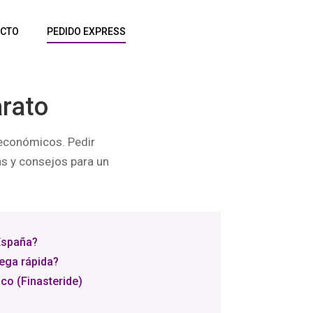
CTO
PEDIDO EXPRESS
arato
 económicos. Pedir
as y consejos para un
España?
ega rápida?
co (Finasteride)