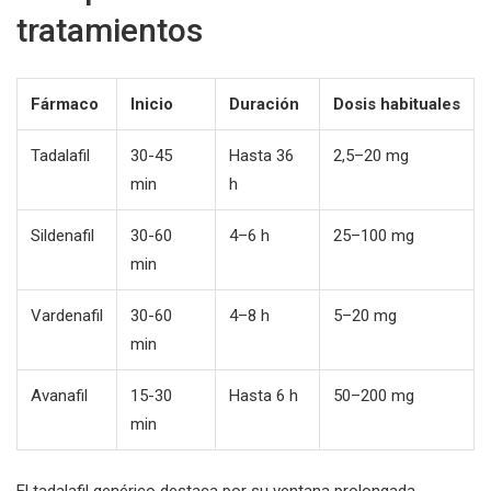
tratamientos
Fármaco
Inicio
Duración
Dosis habituales
Tadalafil
30-45
Hasta 36
2,5–20 mg
min
h
Sildenafil
30-60
4–6 h
25–100 mg
min
Vardenafil
30-60
4–8 h
5–20 mg
min
Avanafil
15-30
Hasta 6 h
50–200 mg
min
El tadalafil genérico destaca por su ventana prolongada