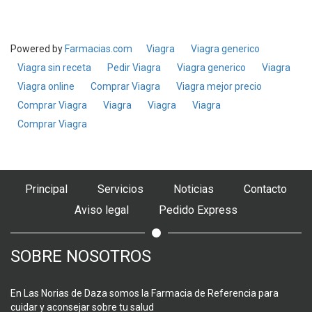
Powered by
Farmacias.com
Viagra
Viagra generico
Viagra sin receta
Pedir Viagra
Viagra generico
Viagra
Viagra online
Comprar Viagra
Viagra mejor precio
Comprar Viagra
Viagra
Viagra
Viagra
Comprar Viagra
Principal
Servicios
Noticias
Contacto
Aviso legal
Pedido Express
SOBRE NOSOTROS
En Las Norias de Daza somos la Farmacia de Referencia para
cuidar y aconsejar sobre tu salud