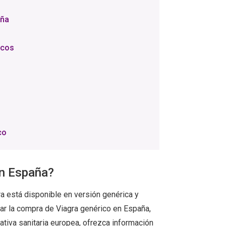
aña
acos
co
en España?
gra está disponible en versión genérica y
zar la compra de Viagra genérico en España,
ativa sanitaria europea, ofrezca información