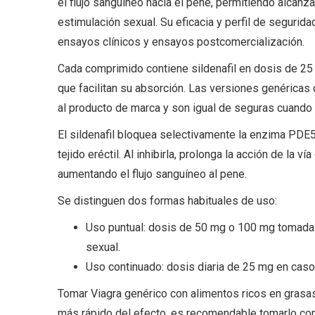
el flujo sanguíneo hacia el pene, permitiendo alcanz
estimulación sexual. Su eficacia y perfil de segur
ensayos clínicos y ensayos postcomercialización.
Cada comprimido contiene sildenafil en dosis de 25
que facilitan su absorción. Las versiones genérica
al producto de marca y son igual de seguras cuando 
El sildenafil bloquea selectivamente la enzima PDE
tejido eréctil. Al inhibirla, prolonga la acción de la 
aumentando el flujo sanguíneo al pene.
Se distinguen dos formas habituales de uso:
Uso puntual: dosis de 50 mg o 100 mg tomadas
sexual.
Uso continuado: dosis diaria de 25 mg en caso
Tomar Viagra genérico con alimentos ricos en grasas
más rápido del efecto, es recomendable tomarlo co