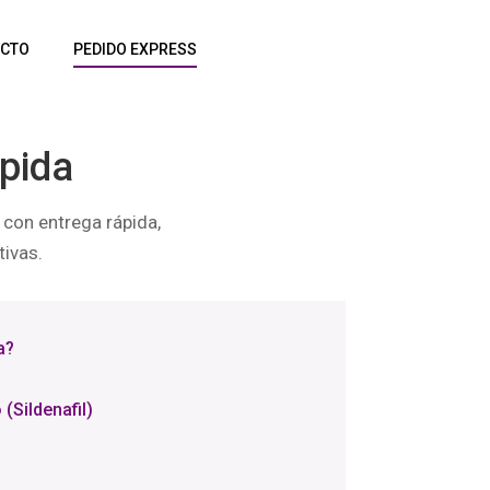
CTO
PEDIDO EXPRESS
apida
 con entrega rápida,
ivas.
a?
(Sildenafil)