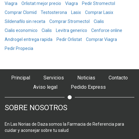
Viagra
Orlistat mejor precio
Viagra
Pedir Stromectol
Comprar Clomid
Testosterona
Lasix
Comprar Lasix
Sildenafilo sin receta
Comprar Stromectol
Cialis
Cialis economico
Cialis
Levitra generico
Cenforce online
Androgel entrega rapida
Pedir Orlistat
Comprar Viagra
Pedir Propecia
Principal
Servicios
Noticias
Contacto
Aviso legal
Pedido Express
SOBRE NOSOTROS
En Las Norias de Daza somos la Farmacia de Referencia para
cuidar y aconsejar sobre tu salud