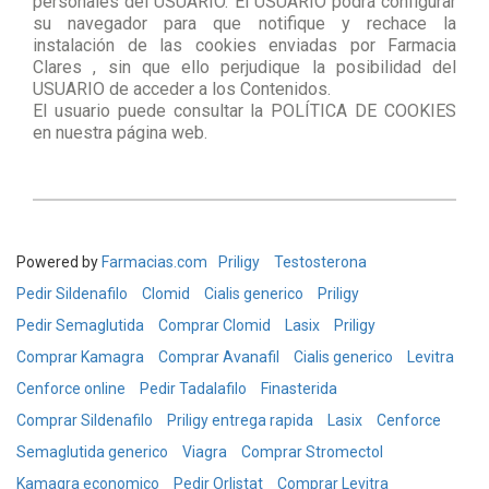
personales del USUARIO. El USUARIO podrá configurar
su navegador para que notifique y rechace la
instalación de las cookies enviadas por Farmacia
Clares , sin que ello perjudique la posibilidad del
USUARIO de acceder a los Contenidos.
El usuario puede consultar la POLÍTICA DE COOKIES
en nuestra página web.
Powered by
Farmacias.com
Priligy
Testosterona
Pedir Sildenafilo
Clomid
Cialis generico
Priligy
Pedir Semaglutida
Comprar Clomid
Lasix
Priligy
Comprar Kamagra
Comprar Avanafil
Cialis generico
Levitra
Cenforce online
Pedir Tadalafilo
Finasterida
Comprar Sildenafilo
Priligy entrega rapida
Lasix
Cenforce
Semaglutida generico
Viagra
Comprar Stromectol
Kamagra economico
Pedir Orlistat
Comprar Levitra