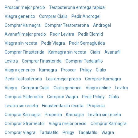
Proscar mejor precio
Testosterona entrega rapida
Viagra generico
Comprar Cialis
Pedir Androgel
Comprar Kamagra
Comprar Testosterona
Androgel
Avanafil mejor precio
Pedir Levitra
Pedir Clomid
Viagra sin receta
Pedir Viagra
Pedir Semaglutida
Comprar Finasterida
Kamagra sin receta
Cialis
Avanafil
Levitra
Comprar Finasterida
Comprar Tadalafilo
Viagra generico
Kamagra
Proscar
Priligy
Cialis
Pedir Testosterona
Lasix mejor precio
Comprar Kamagra
Viagra
Comprar Cialis
Cialis generico
Viagra online
Levitra
Comprar Sildenafilo
Comprar Viagra
Pedir Priligy
Cialis
Levitra sin receta
Finasterida sin receta
Propecia
Comprar Kamagra
Propecia
Kamagra
Levitra sin receta
Comprar Stromectol
Viagra mejor precio
Comprar Kamagra
Comprar Viagra
Tadalafilo
Priligy
Tadalafilo
Viagra